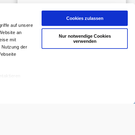
Zum Blog-Archiv
Cookies zulassen
iffe auf unsere
Website an
Nur notwendige Cookies
eise mit
verwenden
r Nutzung der
Webseite
ntaktieren
n oder
ärung
Nutzungsbedingungen
ookie-Erklärung