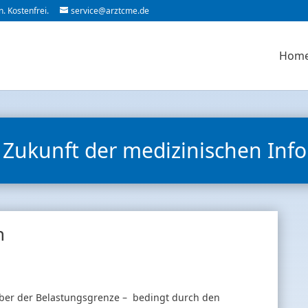
. Kostenfrei.
service@arztcme.de
Hom
 Zukunft der medizinischen Inf
n
 über der Belastungsgrenze – bedingt durch den