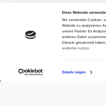
Diese Webseite verwende
Wir verwenden Cookies, um
Website zu analysieren. A
unsere Partner für Analys
weiteren Daten zusammen, 
Dienste gesammelt haben.
weiterhin nutzen.
Erfahren Sie in unserer
Da
können und wie wir perso
Details zeigen
Sie können Ihre Einwilligu
widerrufen.
© 2005 – 2026 arztCME