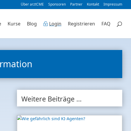
Über arztCME
Sponsoren
Partner
Kontakt
Impressum
e
Kurse
Blog
Login
Registrieren
FAQ
ormation
Weitere Beiträge …