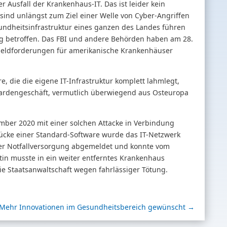
 Ausfall der Krankenhaus-IT. Das ist leider kein
ind unlängst zum Ziel einer Welle von Cyber-Angriffen
ndheitsinfrastruktur eines ganzen des Landes führen
g betroffen. Das FBI und andere Behörden haben am 28.
geldforderungen für amerikanische Krankenhäuser
e, die die eigene IT-Infrastruktur komplett lahmlegt,
lliardengeschäft, vermutlich überwiegend aus Osteuropa
ember 2020 mit einer solchen Attacke in Verbindung
lücke einer Standard-Software wurde das IT-Netzwerk
 der Notfallversorgung abgemeldet und konnte vom
in musste in ein weiter entferntes Krankenhaus
ie Staatsanwaltschaft wegen fahrlässiger Tötung.
Mehr Innovationen im Gesundheitsbereich gewünscht
→