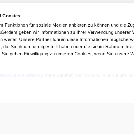
t Cookies
 Funktionen für soziale Medien anbieten zu können und die Zugr
ußerdem geben wir Informationen zu Ihrer Verwendung unserer 
en weiter. Unsere Partner führen diese Informationen möglicherw
die Sie ihnen bereitgestellt haben oder die sie im Rahmen Ihre
 Sie geben Einwilligung zu unseren Cookies, wenn Sie unsere 
tenschutzerklärung
mehr darüber, wer wir sind, wie Sie uns ko
nenbezogene Daten verarbeiten.
ng jederzeit von der
Cookie-Erklärung
in unserer Website änder
Datenschutzerkl
C