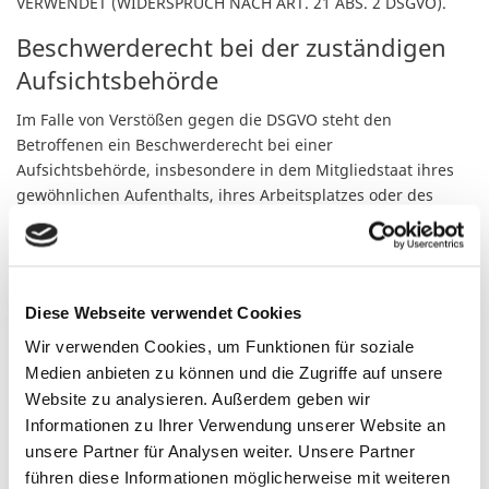
VERWENDET (WIDERSPRUCH NACH ART. 21 ABS. 2 DSGVO).
Beschwerde­recht bei der zuständigen
Aufsichts­behörde
Im Falle von Verstößen gegen die DSGVO steht den
Betroffenen ein Beschwerderecht bei einer
Aufsichtsbehörde, insbesondere in dem Mitgliedstaat ihres
gewöhnlichen Aufenthalts, ihres Arbeitsplatzes oder des
Orts des mutmaßlichen Verstoßes zu. Das Beschwerderecht
besteht unbeschadet anderweitiger verwaltungsrechtlicher
oder gerichtlicher Rechtsbehelfe.
Recht auf Daten­übertrag­barkeit
Diese Webseite verwendet Cookies
Wir verwenden Cookies, um Funktionen für soziale
Sie haben das Recht, Daten, die wir auf Grundlage Ihrer
Medien anbieten zu können und die Zugriffe auf unsere
Einwilligung oder in Erfüllung eines Vertrags automatisiert
Website zu analysieren. Außerdem geben wir
verarbeiten, an sich oder an einen Dritten in einem
Informationen zu Ihrer Verwendung unserer Website an
gängigen, maschinenlesbaren Format aushändigen zu
unsere Partner für Analysen weiter. Unsere Partner
lassen. Sofern Sie die direkte Übertragung der Daten an
führen diese Informationen möglicherweise mit weiteren
einen anderen Verantwortlichen verlangen, erfolgt dies