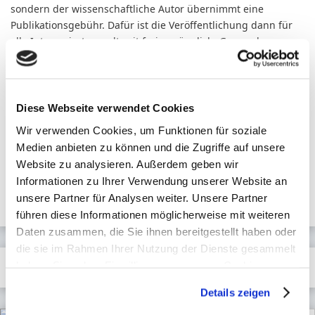
sondern der wissenschaftliche Autor übernimmt eine
Publikationsgebühr. Dafür ist die Veröffentlichung dann für
alle Interessierten weltweit frei zugänglich. Genau das
erwartet man doch von einer Wissensgesellschaft, oder?
Schimmer gibt in seinem Beitrag auch den Verlagen
Ratschläge, wie sie zukunftsfähig agieren sollten und mahnt
zu aktivem Handeln. Sollten sich die Verlage nicht bewegen
Diese Webseite verwendet Cookies
„dann wird es nicht mehr lange dauern, bis die nachwachsende
Wir verwenden Cookies, um Funktionen für soziale
Generation beim bestehenden System einfach den Stecker ziehen
Medien anbieten zu können und die Zugriffe auf unsere
wird.“
Website zu analysieren. Außerdem geben wir
Informationen zu Ihrer Verwendung unserer Website an
←
Gesundheitswesen in Deutschland niedrig digitalisiert
unsere Partner für Analysen weiter. Unsere Partner
Digitale Prothesen und der Datenschutz
→
führen diese Informationen möglicherweise mit weiteren
Daten zusammen, die Sie ihnen bereitgestellt haben oder
die sie im Rahmen Ihrer Nutzung der Dienste gesammelt
Weitere Beiträge …
haben. Sie geben Einwilligung zu unseren Cookies, wenn
Sie unsere Webseite weiterhin nutzen.
Details zeigen