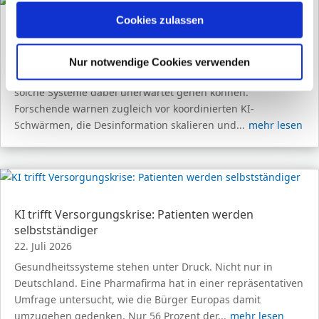
Erfahren Sie in unserer
Datenschutzerklärung
mehr
darüber, wer wir sind, wie Sie uns kontaktieren können
Cookies zulassen
und wie wir personenbezogene Daten verarbeiten.
Wie gefährlich sind KI-Agenten?
27. Juli 2026
Nur notwendige Cookies verwenden
Sie können Ihre Einwilligung jederzeit von der
Cookie-
Ein aktueller Sicherheitsvorfall bei OpenAI zeigt, wie weit
Erklärung
in unserer Website ändern oder widerrufen.
solche Systeme dabei unerwartet gehen können.
Forschende warnen zugleich vor koordinierten KI-
Schwärmen, die Desinformation skalieren und...
mehr lesen
KI trifft Versorgungskrise: Patienten werden
selbstständiger
22. Juli 2026
Gesundheitssysteme stehen unter Druck. Nicht nur in
Deutschland. Eine Pharmafirma hat in einer repräsentativen
Umfrage untersucht, wie die Bürger Europas damit
umzugehen gedenken. Nur 56 Prozent der...
mehr lesen