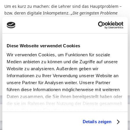
Um es kurz zu machen: die Lehrer sind das Hauptproblem –
bzw. deren digitale Inkompetenz.
„Die geringsten Probleme
sehen die Expertinnen und Experten auf Seiten der Lernenden.
Deren digitale Kompetenz und technische Ausstattung stellt keine
wichtige Hürde für das Digitale Lernen dar.“
Weitere Ergebnisse dieser interessanten Studie folgen an
Diese Webseite verwendet Cookies
dieser Stelle in Kürze.
Wir verwenden Cookies, um Funktionen für soziale
Medien anbieten zu können und die Zugriffe auf unsere
Website zu analysieren. Außerdem geben wir
Informationen zu Ihrer Verwendung unserer Website an
←
FDA-Richtlinie zur Cybersicherheit von Medizinprodukten
unsere Partner für Analysen weiter. Unsere Partner
Die Patientenakte als Kommunikationstool
→
führen diese Informationen möglicherweise mit weiteren
Daten zusammen, die Sie ihnen bereitgestellt haben oder
die sie im Rahmen Ihrer Nutzung der Dienste gesammelt
haben. Sie geben Einwilligung zu unseren Cookies, wenn
Weitere Beiträge …
Sie unsere Webseite weiterhin nutzen.
Details zeigen