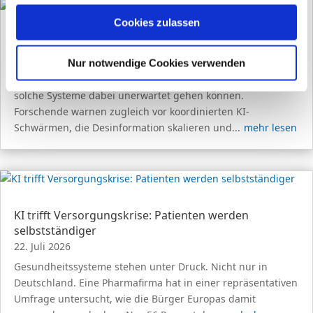
Erfahren Sie in unserer
Datenschutzerklärung
mehr
darüber, wer wir sind, wie Sie uns kontaktieren können
Cookies zulassen
und wie wir personenbezogene Daten verarbeiten.
Wie gefährlich sind KI-Agenten?
27. Juli 2026
Nur notwendige Cookies verwenden
Sie können Ihre Einwilligung jederzeit von der
Cookie-
Ein aktueller Sicherheitsvorfall bei OpenAI zeigt, wie weit
Erklärung
in unserer Website ändern oder widerrufen.
solche Systeme dabei unerwartet gehen können.
Forschende warnen zugleich vor koordinierten KI-
Schwärmen, die Desinformation skalieren und...
mehr lesen
KI trifft Versorgungskrise: Patienten werden
selbstständiger
22. Juli 2026
Gesundheitssysteme stehen unter Druck. Nicht nur in
Deutschland. Eine Pharmafirma hat in einer repräsentativen
Umfrage untersucht, wie die Bürger Europas damit