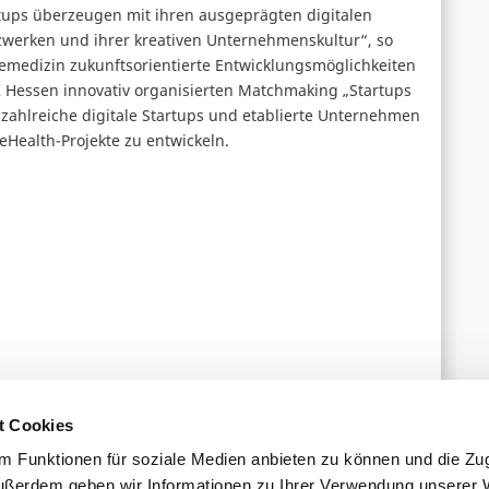
rtups überzeugen mit ihren ausgeprägten digitalen
tzwerken und ihrer kreativen Unternehmenskultur“, so
emedizin zukunftsorientierte Entwicklungsmöglichkeiten
K Hessen innovativ organisierten Matchmaking „Startups
zahlreiche digitale Startups und etablierte Unternehmen
ealth-Projekte zu entwickeln.
Auf der Suche nach der Killer-Applikation
→
t Cookies
 Funktionen für soziale Medien anbieten zu können und die Zugr
ußerdem geben wir Informationen zu Ihrer Verwendung unserer 