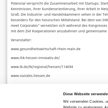
Potenzial verspricht die Zusammenarbeit mit Startups. Sta
Kenntnissen, ihrer Kundenorientierung, ihrer Arbeit in Ne
Groß. Die Industrie- und Handelskammern sehen in der Tel
besonders für den hessischen Mittelstand. Bei dem von IH
meet Corporates“ vernetzten sich während des Kongresses 
mit dem Ziel Kooperationen anzubahnen und gemeinsame eH
Veranstalter:
www.gesundheitswirtschaft-rhein-main.de
www.ihk-hessen-innovativ.de/
www.tk.de/tk/regional/hessen/114694
www.soziales.hessen.de
←
Das BfArM und die Apps
Diese Webseite verwende
Wir verwenden Cookies, um
Website zu analysieren. A