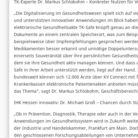
TK-Experte Dr. Markus Schlobohm – Konkreter Nutzen für Ve
„Die Digitalisierung im Gesundheitswesen spielt sich auf v
und unterstützen innovativer Anwendungen im Blick haben so
elektronische Gesundheitsakte TK-Safe knüpft genau an die
Dokumente an einem zentralen Speicherort, was zum Beispie
beispielsweise über Impfempfehlungen gesprochen werde
Medikamenten besser erkannt und unnötige Doppelunters
einerseits Souveränität über ihre persönlichen Gesundheitsi
dem sie ihre Gesundheit aktiv managen können. Und dass a
Safe in ihrer Arbeit unterstützt werden, liegt auf der Hand
bundesweit können sich 12.000 Ärzte über KV Connect mit T
Krankenkassen elektronische Patientenakten anbieten mü
das Thema“, sagt Dr. Markus Schlobohm, Geschäftsbereich
IHK Hessen innovativ: Dr. Michael Groß – Chancen durch S
„Ob in Prävention, Diagnostik, Therapie oder auch in der Ve
Anwendungen im Gesundheitssystem wird in Zukunft weiter s
der Industrie und Handelskammer, Frankfurt am Main. Doch 
den geschlossenen Forschungsabteilungen von Unternehmen