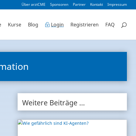
Über arztCME
Sponsoren
Partner
Kontakt
Impressum
e
Kurse
Blog
Login
Registrieren
FAQ
rmation
Weitere Beiträge …