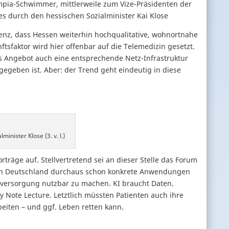
pia-Schwimmer, mittlerweile zum Vize-Präsidenten der
ses durch den hessischen Sozialminister Kai Klose
renz, dass Hessen weiterhin hochqualitative, wohnortnahe
tsfaktor wird hier offenbar auf die Telemedizin gesetzt.
es Angebot auch eine entsprechende Netz-Infrastruktur
gegeben ist. Aber: der Trend geht eindeutig in diese
inister Klose (3. v. l.)
träge auf. Stellvertretend sei an dieser Stelle das Forum
ss in Deutschland durchaus schon konkrete Anwendungen
tsversorgung nutzbar zu machen. KI braucht Daten.
 Note Lecture. Letztlich müssten Patienten auch ihre
beiten – und ggf. Leben retten kann.