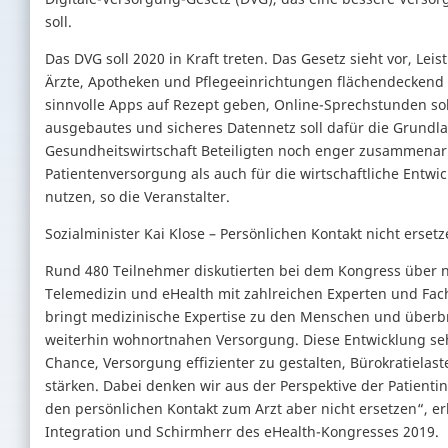
soll.
Das DVG soll 2020 in Kraft treten. Das Gesetz sieht vor, L
Ärzte, Apotheken und Pflegeeinrichtungen flächendeckend 
sinnvolle Apps auf Rezept geben, Online-Sprechstunden sol
ausgebautes und sicheres Datennetz soll dafür die Grundl
Gesundheitswirtschaft Beteiligten noch enger zusammenarbe
Patientenversorgung als auch für die wirtschaftliche Entwi
nutzen, so die Veranstalter.
Sozialminister Kai Klose – Persönlichen Kontakt nicht erse
Rund 480 Teilnehmer diskutierten bei dem Kongress über 
Telemedizin und eHealth mit zahlreichen Experten und Fach
bringt medizinische Expertise zu den Menschen und überbrüc
weiterhin wohnortnahen Versorgung. Diese Entwicklung sehe
Chance, Versorgung effizienter zu gestalten, Bürokratiel
stärken. Dabei denken wir aus der Perspektive der Patien
den persönlichen Kontakt zum Arzt aber nicht ersetzen“, erk
Integration und Schirmherr des eHealth-Kongresses 2019.