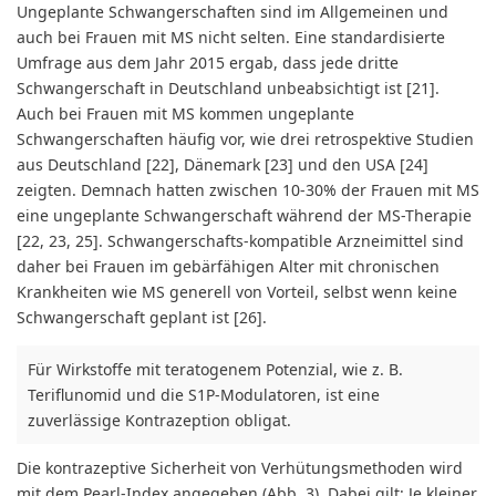
Ungeplante Schwangerschaften sind im Allgemeinen und
auch bei Frauen mit MS nicht selten. Eine standardisierte
Umfrage aus dem Jahr 2015 ergab, dass jede dritte
Schwangerschaft in Deutschland unbeabsichtigt ist [21].
Auch bei Frauen mit MS kommen ungeplante
Schwangerschaften häufig vor, wie drei retrospektive Studien
aus Deutschland [22], Dänemark [23] und den USA [24]
zeigten. Demnach hatten zwischen 10-30% der Frauen mit MS
eine ungeplante Schwangerschaft während der MS-Therapie
[22, 23, 25]. Schwangerschafts-kompatible Arzneimittel sind
daher bei Frauen im gebärfähigen Alter mit chronischen
Krankheiten wie MS generell von Vorteil, selbst wenn keine
Schwangerschaft geplant ist [26].
Für Wirkstoffe mit teratogenem Potenzial, wie z. B.
Teriflunomid und die S1P-Modulatoren, ist eine
zuverlässige Kontrazeption obligat.
Die kontrazeptive Sicherheit von Verhütungsmethoden wird
mit dem Pearl-Index angegeben (Abb. 3). Dabei gilt: Je kleiner