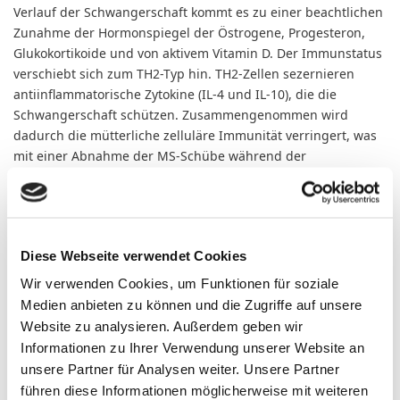
Verlauf der Schwangerschaft kommt es zu einer beachtlichen
Zunahme der Hormonspiegel der Östrogene, Progesteron,
Glukokortikoide und von aktivem Vitamin D. Der Immunstatus
verschiebt sich zum TH2-Typ hin. TH2-Zellen sezernieren
antiinflammatorische Zytokine (IL-4 und IL-10), die die
Schwangerschaft schützen. Zusammengenommen wird
dadurch die mütterliche zelluläre Immunität verringert, was
mit einer Abnahme der MS-Schübe während der
Schwangerschaft in Verbindung steht, insbesondere im
dritten Trimenon [1].
Die Verminderung mütterlicher Immunogenität durch
Diese Webseite verwendet Cookies
antiinflammatorische Zytokine wirkt sich positiv auf die
Krankheitsaktivität der MS aus, insbesondere im 3.
Wir verwenden Cookies, um Funktionen für soziale
Trimenon
Medien anbieten zu können und die Zugriffe auf unsere
Website zu analysieren. Außerdem geben wir
Abbildung 1B zeigt die Veränderungen nach der Geburt.
Informationen zu Ihrer Verwendung unserer Website an
Postpartal kommt es zur Abnahme der Hormonspiegel von
unsere Partner für Analysen weiter. Unsere Partner
Östrogen, Progesteron, Glukokortikoiden und aktiviertem
führen diese Informationen möglicherweise mit weiteren