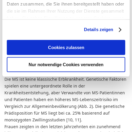
Vitamin D. Der protektive Einfluss von Plazenta und Fötus geht
Daten zusammen, die Sie ihnen bereitgestellt haben oder
nach der Geburt verloren und das immunologische
die sie im Rahmen Ihrer Nutzung der Dienste gesammelt
Gleichgewicht verschiebt sich auf die proinflammatorische
haben. Sie geben Einwilligung zu unseren Cookies, wenn
Seite zum TH1-Status hin. Zusammen können diese Faktoren
Sie unsere Webseite weiterhin nutzen.
einen Anstieg der Schübe bedingen, die während der
Details zeigen
Postpartalperiode vermehrt auftreten können [1].
Erfahren Sie in unserer
Datenschutzerklärung
mehr
Vererbung
darüber, wer wir sind, wie Sie uns kontaktieren können
Cookies zulassen
und wie wir personenbezogene Daten verarbeiten.
Verwandte von MS-Patienten haben ein höheres MS-
Nur notwendige Cookies verwenden
Lebenszeitrisiko im Vergleich zur Allgemeinbevölkerung.
Sie können Ihre Einwilligung jederzeit von der
Cookie-
Erklärung
in unserer Website ändern oder widerrufen.
Die MS ist keine klassische Erbkrankheit. Genetische Faktoren
spielen eine untergeordnete Rolle in der
Krankheitsentstehung, aber Verwandte von MS-Patientinnen
und Patienten haben ein höheres MS-Lebenszeitrisiko im
Vergleich zur Allgemeinbevölkerung (Abb. 2). Die genetische
Prädisposition für MS liegt bei ca. 25% basierend auf
monozygoten Zwillingsstudien [10, 11].
Frauen zeigten in den letzten Jahrzehnten ein zunehmend